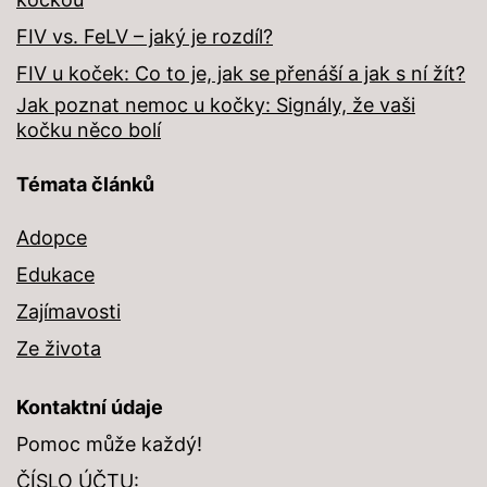
FIV vs. FeLV – jaký je rozdíl?
FIV u koček: Co to je, jak se přenáší a jak s ní žít?
Jak poznat nemoc u kočky: Signály, že vaši
kočku něco bolí
Témata článků
Adopce
Edukace
Zajímavosti
Ze života
Kontaktní údaje
Pomoc může každý!
ČÍSLO ÚČTU: