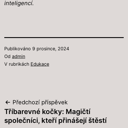
inteligencí.
Publikováno
9 prosince, 2024
Od
admin
V rubrikách
Edukace
Navigace
Předchozí příspěvek
Tříbarevné kočky: Magičtí
pro
společníci, kteří přinášejí štěstí