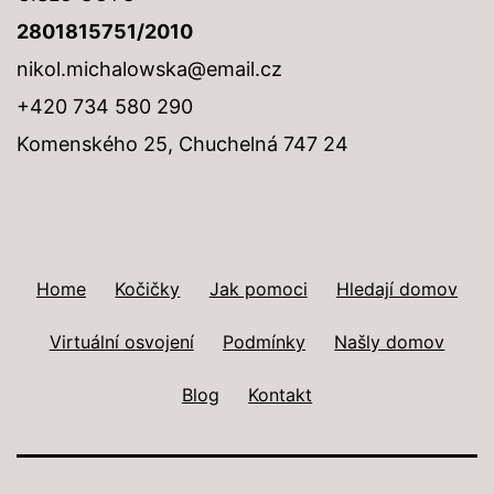
2801815751/2010
nikol.michalowska@email.cz
+420 734 580 290
Komenského 25, Chuchelná 747 24
Home
Kočičky
Jak pomoci
Hledají domov
Virtuální osvojení
Podmínky
Našly domov
Blog
Kontakt