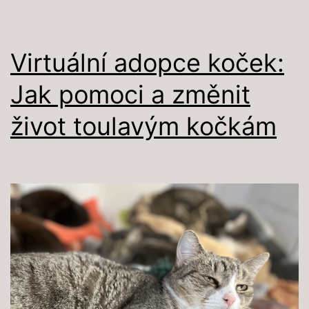
ukazujeme
pravdu
Virtuální adopce koček:
Jak pomoci a změnit
život toulavým kočkám