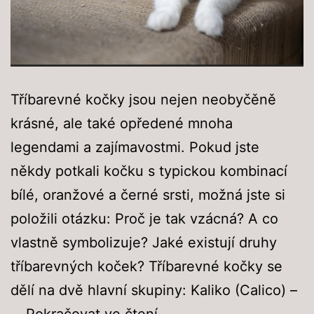
Tříbarevné kočky jsou nejen neobyčěně
krásné, ale také opředené mnoha
legendami a zajímavostmi. Pokud jste
někdy potkali kočku s typickou kombinací
bílé, oranžové a černé srsti, možná jste si
položili otázku: Proč je tak vzácná? A co
vlastně symbolizuje? Jaké existují druhy
tříbarevných koček? Tříbarevné kočky se
dělí na dvě hlavní skupiny: Kaliko (Calico) –
Tříbarevné
…
Pokračovat ve čtení