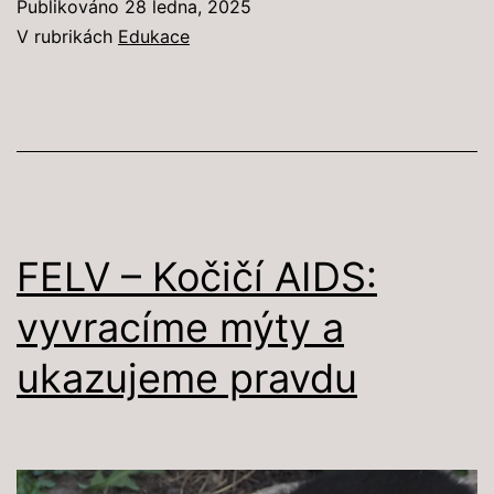
Publikováno
28 ledna, 2025
domácnost
V rubrikách
Edukace
které
jsou
pro
kočky
jedovaté
FELV – Kočičí AIDS:
vyvracíme mýty a
ukazujeme pravdu