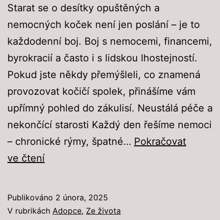
Starat se o desítky opuštěných a
nemocných koček není jen poslání – je to
každodenní boj. Boj s nemocemi, financemi,
byrokracií a často i s lidskou lhostejností.
Pokud jste někdy přemýšleli, co znamená
provozovat kočičí spolek, přinášíme vám
upřímný pohled do zákulisí. Neustálá péče a
nekončící starosti Každý den řešíme nemoci
– chronické rýmy, špatné…
Pokračovat
Realita
ve čtení
péče
o
Publikováno
2 února, 2025
opuštěné
V rubrikách
Adopce
,
Ze života