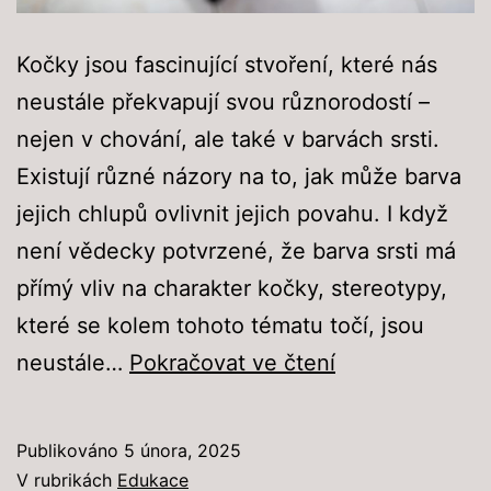
Kočky jsou fascinující stvoření, které nás
neustále překvapují svou různorodostí –
nejen v chování, ale také v barvách srsti.
Existují různé názory na to, jak může barva
jejich chlupů ovlivnit jejich povahu. I když
není vědecky potvrzené, že barva srsti má
přímý vliv na charakter kočky, stereotypy,
které se kolem tohoto tématu točí, jsou
Barva
neustále…
Pokračovat ve čtení
koček
a
Publikováno
5 února, 2025
jejich
V rubrikách
Edukace