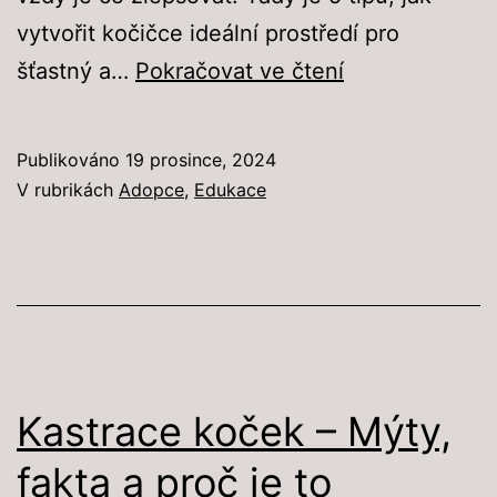
vytvořit kočičce ideální prostředí pro
5
šťastný a…
Pokračovat ve čtení
Tipů,
jak
Publikováno
19 prosince, 2024
udělat
V rubrikách
Adopce
,
Edukace
kočičce
vhodný
domov:
láska
a
péče
Kastrace koček – Mýty,
pro
fakta a proč je to
šťastný