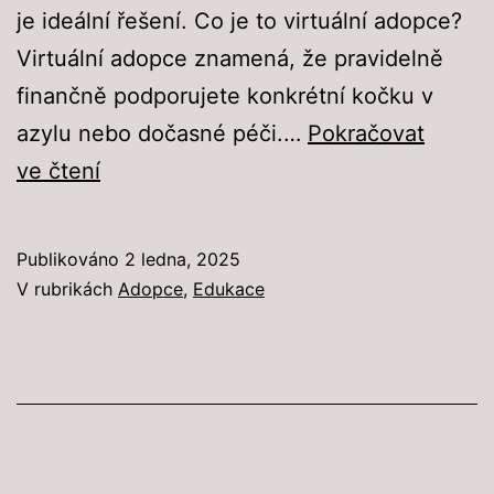
je ideální řešení. Co je to virtuální adopce?
Virtuální adopce znamená, že pravidelně
finančně podporujete konkrétní kočku v
azylu nebo dočasné péči.…
Pokračovat
Virtuální
ve čtení
adopce
koček:
Publikováno
2 ledna, 2025
Jak
V rubrikách
Adopce
,
Edukace
pomoci
a
změnit
život
toulavým