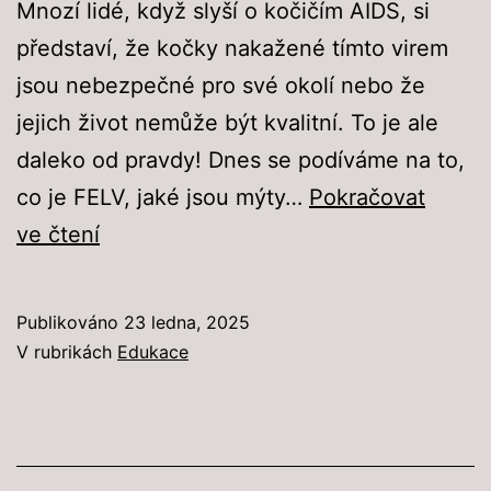
Mnozí lidé, když slyší o kočičím AIDS, si
představí, že kočky nakažené tímto virem
jsou nebezpečné pro své okolí nebo že
jejich život nemůže být kvalitní. To je ale
daleko od pravdy! Dnes se podíváme na to,
co je FELV, jaké jsou mýty…
Pokračovat
FELV
ve čtení
–
Kočičí
Publikováno
23 ledna, 2025
AIDS:
V rubrikách
Edukace
vyvracíme
mýty
a