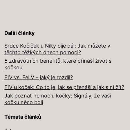
příspěvky
Další články
Srdce Kočiček u Niky bije dál: Jak můžete v
těchto těžkých dnech pomoci?
5 zdravotních benefitů, které přináší život s
kočkou
FIV vs. FeLV – jaký je rozdíl?
FIV u koček: Co to je, jak se přenáší a jak s ní žít?
Jak poznat nemoc u kočky: Signály, že vaši
kočku něco bolí
Témata článků