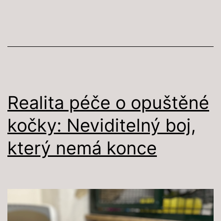
povaha:
Mýty
a
stereotypy,
které
je
Realita péče o opuštěné
dobré
kočky: Neviditelný boj,
znát
který nemá konce