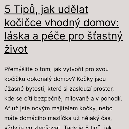
kočkám
5 Tipů, jak udělat
kočičce vhodný domov:
láska a péče pro šťastný
život
Přemýšlíte o tom, jak vytvořit pro svou
kočičku dokonalý domov? Kočky jsou
úžasné bytosti, které si zaslouží prostor,
kde se cítí bezpečně, milovaně a v pohodlí.
Ať už jste novým majitelem kočky, nebo
máte domácího mazlíčka už nějaký čas,
vždy je co zlepšovat. Tady je 5 tipů, jak