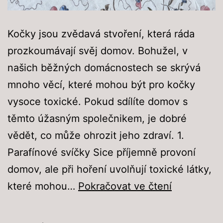
Kočky jsou zvědavá stvoření, která ráda
prozkoumávají svěj domov. Bohužel, v
našich běžných domácnostech se skrývá
mnoho věcí, které mohou být pro kočky
vysoce toxické. Pokud sdílíte domov s
těmto úžasným společnikem, je dobré
vědět, co může ohrozit jeho zdraví. 1.
Parafínové svíčky Sice příjemně provoní
domov, ale při hoření uvolňují toxické látky,
10
které mohou…
Pokračovat ve čtení
věcí
v