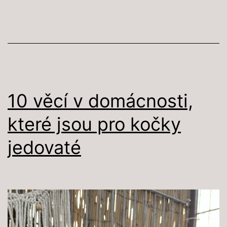
kočky:
Neviditelný
boj,
který
nemá
konce
10 věcí v domácnosti,
které jsou pro kočky
jedovaté