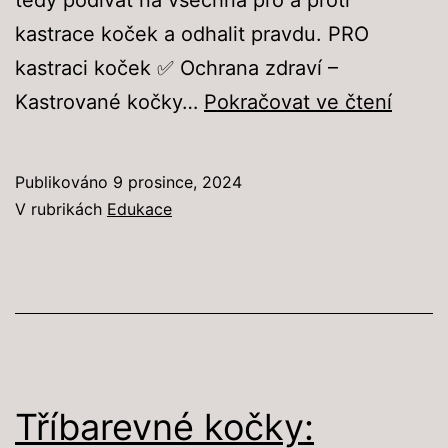
kastrace koček a odhalit pravdu. PRO
kastraci koček ✅ Ochrana zdraví –
Kastr
Kastrované kočky…
Pokračovat ve čtení
koček
–
Publikováno
9 prosince, 2024
Mýty,
V rubrikách
Edukace
fakta
a
proč
je
to
správ
Tříbarevné kočky:
volba