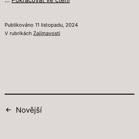
kočky:
Magičtí
Publikováno
11 listopadu, 2024
společníci,
V rubrikách
Zajímavosti
kteří
přinášejí
štěstí
Navigace
Novější
pro